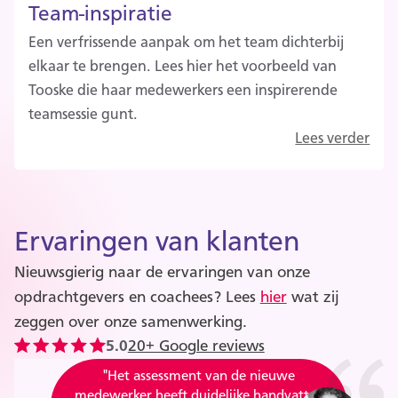
Team-inspiratie
Een verfrissende aanpak om het team dichterbij
elkaar te brengen. Lees hier het voorbeeld van
Tooske die haar medewerkers een inspirerende
teamsessie gunt.
Lees verder
Ervaringen van klanten
Nieuwsgierig naar de ervaringen van onze
opdrachtgevers en coachees? Lees
hier
wat zij
zeggen over onze samenwerking.
5.0
20+ Google reviews
"Aan de output van mijn medewerkster zie
"Aan de output van mijn medewerkster zie
"Margot is integer en extreem goed in het
"Het assessment van de nieuwe
"Het assessment van de nieuwe
ik dat er veel en goed werk is geleverd, en
ik dat er veel en goed werk is geleverd, en
combineren van feiten en eigenschappen,
medewerker heeft duidelijke handvatten
medewerker heeft duidelijke handvatten