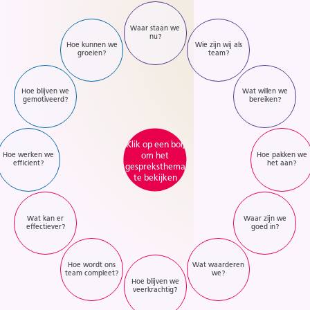
Waar staan we
nu?
Hoe kunnen we
Wie zijn wij als
groeien?
team?
Hoe blijven we
Wat willen we
gemotiveerd?
bereiken?
Klik op een bol,
om het
Hoe werken we
Hoe pakken we
efficient?
het aan?
gespreksthema
te bekijken
Wat kan er
Waar zijn we
effectiever?
goed in?
Hoe wordt ons
Wat waarderen
team compleet?
we?
Hoe blijven we
veerkrachtig?