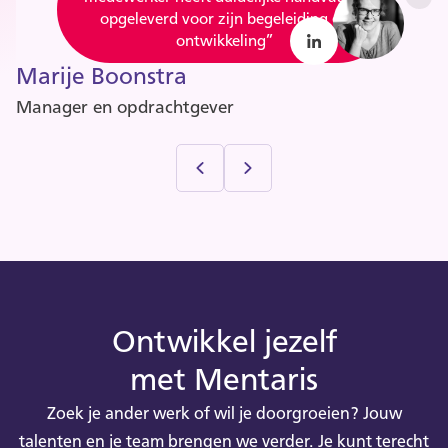
met als doel de juiste persoon op de juiste
opgeleverd voor zijn begeleiding en
opgeleverd voor zijn begeleiding en
er veel veiligheid is geboden (bij
er veel veiligheid is geboden (bij
ontwikkeling”
ontwikkeling”
Mentaris).”
Mentaris).”
plaats"
Opdrachtgever
Marije Boonstra
Gunde haar medewerker een ontwikkeltraject
Manager en opdrachtgever
Ontwikkel jezelf
met Mentaris
Zoek je ander werk of wil je doorgroeien? Jouw
talenten en je team brengen we verder. Je kunt terecht