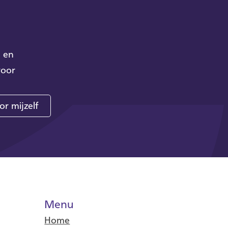
n en
voor
or mijzelf
Menu
Home