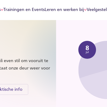
s
Trainingen en Events
Leren en werken bij
Veelgeste
8
jul
i even stil om vooruit te
aat onze deur weer voor
ktische info