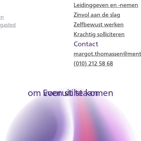
Leidinggeven en -nemen
Zinvol aan de slag
en
Zelfbewust werken
rgasted
Krachtig solliciteren
Contact
margot.thomassen@menta
(010) 212 58 68
om vooruit te komen
Even stilstaan