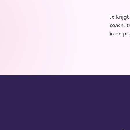
Je krijg
coach, t
in de pr