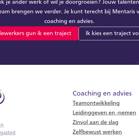
k je ander werk of wil je doorgroeien? Jouw talente
team brengen we verder. Je kunt terecht bij Mentaris 
coaching en advies.
ewerkers gun ik een traject
Ik kies een traject vo
Coaching en advies
Teamontwikkeling
Leidinggeven en -nemen
Zinvol aan de slag
en
Zelfbewust werken
rgasted