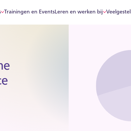
s
Trainingen en Events
Leren en werken bij
Veelgeste
me
ce