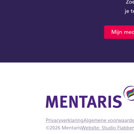
Zoe
je 
Mijn med
Privacyverklaring
Algemene voorwaard
©
2026
Mentaris
Website: Studio Flabbe