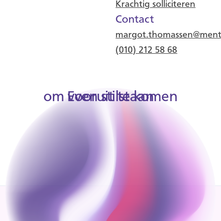
Krachtig solliciteren
Contact
margot.thomassen@menta
(010) 212 58 68
om vooruit te komen
Even stilstaan