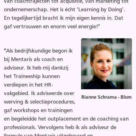
van coachtrajecten tot acquisitie, van marketing tot
ondernemerschap. Het is écht ‘Learning by Doing’.
En tegelijkertijd bracht ik mijn eigen kennis in. Dat
gaf vertrouwen en enorm veel energie!"
"
Als bedrijfskundige begon ik
bij Mentaris als coach en
adviseur. Ik heb mij dankzij
het Traineeship kunnen
verdiepen in het HR‐
vakgebied. Ik adviseerde over
Rianne Schrama - Blom
werving & selectieprocedures,
gaf workshops en trainingen
en begeleidde het outplacement en de coaching van
professionals. Vervolgens heb ik als adviseur de
formule van Mentaris uitgebouwd en