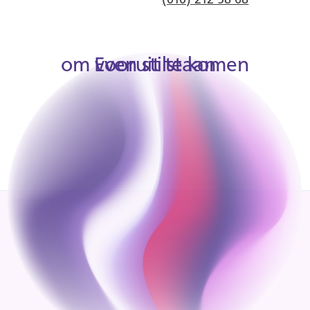
(010) 212 58 68
om vooruit te komen
Even stilstaan