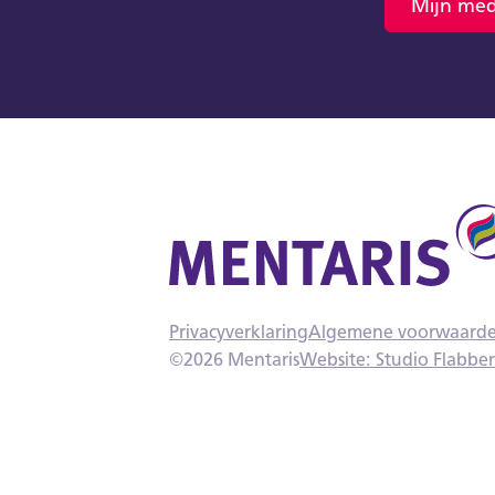
Mijn med
Privacyverklaring
Algemene voorwaard
©
2026
Mentaris
Website: Studio Flabbe