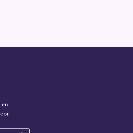
n en
voor