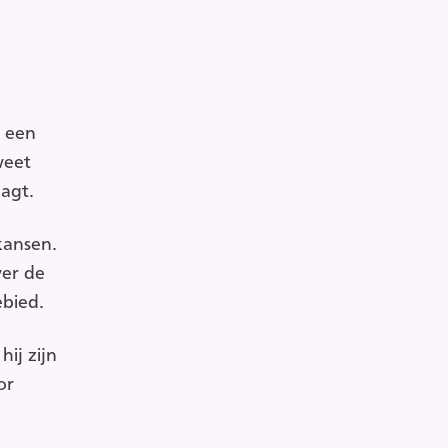
m een
eet
agt.
kansen.
ver de
bied.
ij zijn
or