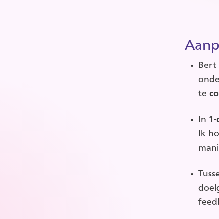
Aanp
Bert 
onde
te
co
In
1-
Ik h
mani
Tusse
doel
feed