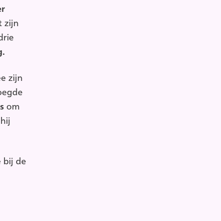
er
 zijn
drie
g.
e zijn
voegde
s
om
hij
 bij de