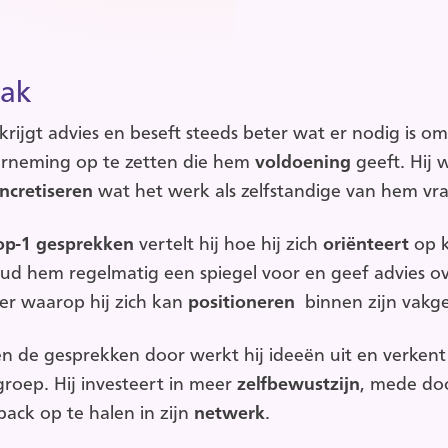
ak
krijgt advies en beseft steeds beter wat er nodig is o
rneming op te zetten die hem
voldoening
geeft. Hij
w
ncretiseren
wat het werk als zelfstandige van hem vra
op-1 gesprekken
vertelt hij hoe hij zich
oriënteert
op 
oud hem regelmatig een spiegel voor en geef advies o
er waarop hij zich kan
positioneren
binnen zijn vakge
n de gesprekken door werkt hij ideeën uit en verkent h
groep. Hij investeert in meer
zelfbewustzijn
, mede do
back op te halen in zijn
netwerk
.