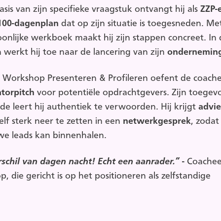
sis van zijn specifieke vraagstuk ontvangt hij als
ZZP-
100-dagenplan
dat op zijn situatie is toegesneden. Met
onlijke werkboek maakt hij zijn stappen concreet. In 
 werkt hij toe naar de lancering van zijn
ondernemin
e Workshop Presenteren & Profileren
oefent de coache
atorpitch
voor potentiële opdrachtgevers. Zijn toege
e leert hij authentiek te verwoorden. Hij krijgt
advie
elf sterk neer te zetten in een
netwerkgesprek
, zodat 
we leads kan binnenhalen.
schil van dagen nacht! Echt een aanrader.”
-
Coachee
, die gericht is op het positioneren als zelfstandige