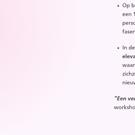
Op ba
een
perso
fasen
In d
elev
waard
zichz
nieu
“Een ver
workshop