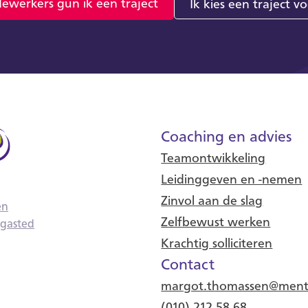
ewerkers gun ik een traject
Ik kies een traject vo
Coaching en advies
Teamontwikkeling
Leidinggeven en -nemen
Zinvol aan de slag
en
Zelfbewust werken
rgasted
Krachtig solliciteren
Contact
margot.thomassen@menta